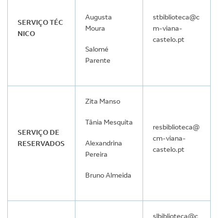
Augusta
stbiblioteca@c
SERVIÇO TÉC
Moura
m-viana-
NICO
castelo.pt
Salomé
Parente
Zita Manso
Tânia Mesquita
resbiblioteca@
SERVIÇO DE
cm-viana-
Alexandrina
RESERVADOS
castelo.pt
Pereira
Bruno Almeida
slbiblioteca@c