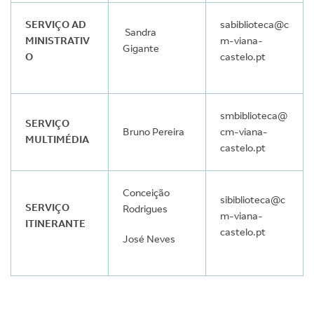
SERVIÇO AD
sabiblioteca@c
Sandra
MINISTRATIV
m-viana-
Gigante
O
castelo.pt
smbiblioteca@
SERVIÇO
Bruno Pereira
cm-viana-
MULTIMÉDIA
castelo.pt
Conceição
sibiblioteca@c
SERVIÇO
Rodrigues
m-viana-
ITINERANTE
castelo.pt
José Neves