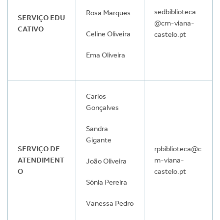
sedbiblioteca
Rosa Marques
SERVIÇO EDU
@cm-viana-
CATIVO
Celine Oliveira
castelo.pt
Ema Oliveira
Carlos
Gonçalves
Sandra
Gigante
SERVIÇO DE
rpbiblioteca@c
ATENDIMENT
m-viana-
João Oliveira
O
castelo.pt
Sónia Pereira
Vanessa Pedro