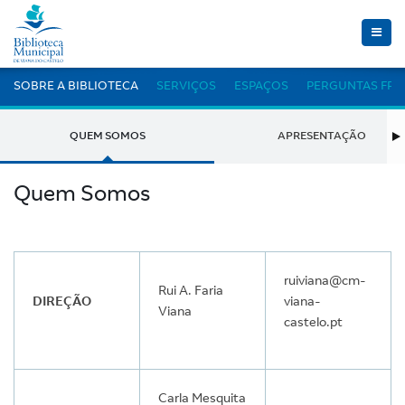
Toggle
naviga
SOBRE A BIBLIOTECA
SERVIÇOS
ESPAÇOS
PERGUNTAS FR
QUEM SOMOS
APRESENTAÇÃO
Quem Somos
ruiviana@cm-
Rui A. Faria
DIREÇÃO
viana-
Viana
castelo.pt
Carla Mesquita