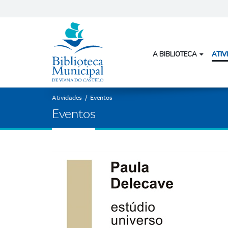
A BIBLIOTECA
ATIV
Atividades
/
Eventos
E
v
e
n
t
o
s