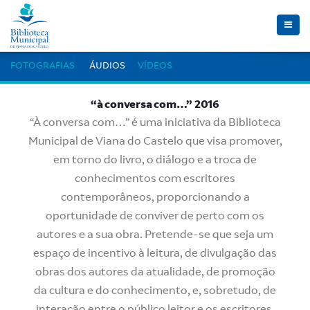
Toggle
naviga
FOTOGRAFIAS
ÁUDIOS
VÍDEOS
“à conversa com…” 2016
“À conversa com…” é uma iniciativa da Biblioteca
Municipal de Viana do Castelo que visa promover,
em torno do livro, o diálogo e a troca de
conhecimentos com escritores
contemporâneos, proporcionando a
oportunidade de conviver de perto com os
autores e a sua obra. Pretende-se que seja um
espaço de incentivo à leitura, de divulgação das
obras dos autores da atualidade, de promoção
da cultura e do conhecimento, e, sobretudo, de
interação entre o público leitor e os escritores.