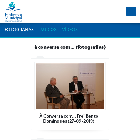
Toggl
navig
FOTOGRAFIAS
ÁUDIOS
VÍDEOS
à conversa com... (fotografias)
À Conversa com... Frei Bento
Domingues (27-09-2019)