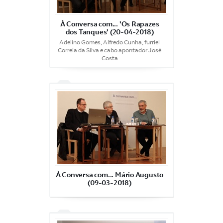
À Conversa com... 'Os Rapazes
dos Tanques' (20-04-2018)
Adelino Gomes, Alfredo Cunha, furriel
Correia da Silva e cabo apontador José
Costa
À Conversa com... Mário Augusto
(09-03-2018)