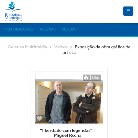
Toggle
naviga
FOTOGRAFIAS
ÁUDIOS
VÍDEOS
Galerias Multimédia
Vídeos
Exposição da obra gráfica de
artista
Like
0
"liberdade com legendas" -
Miguel Rocha