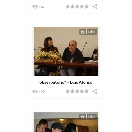
110
Like
0
"obserpatório" - Luís Afonso
109
Like