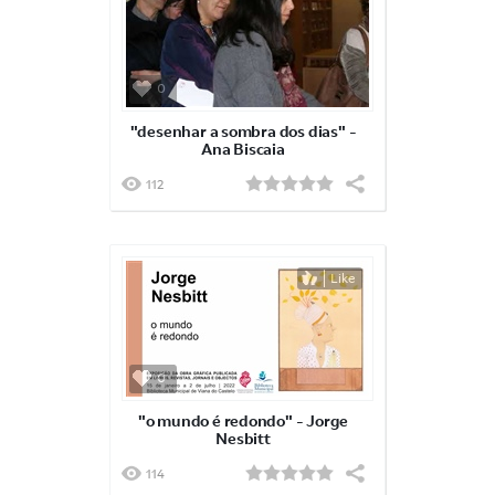
0
"desenhar a sombra dos dias" -
Ana Biscaia
112
Like
0
"o mundo é redondo" - Jorge
Nesbitt
114