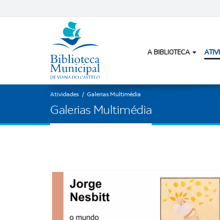
A BIBLIOTECA
ATIV
Atividades
/
Galerias Multimédia
G
a
l
e
r
i
a
s
M
u
l
t
i
m
é
d
i
a