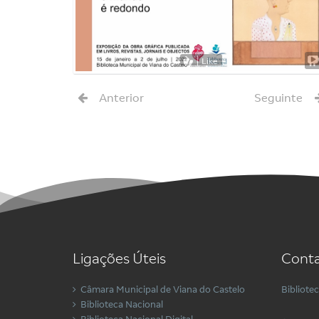
Like
Anterior
Seguinte
Ligações Úteis
Conta
Câmara Municipal de Viana do Castelo
Bibliote
Biblioteca Nacional