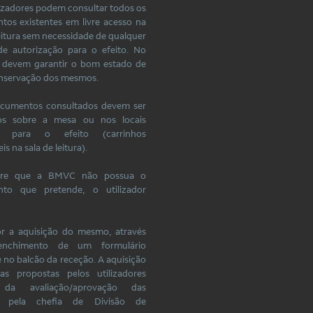
ilizadores podem consultar todos os
os existentes em livre acesso na
leitura sem necessidade de qualquer
de autorização para o efeito. No
, devem garantir o bom estado de
onservação dos mesmos.
ocumentos consultados devem ser
os sobre a mesa ou nos locais
os para o efeito (carrinhos
is na sala de leitura).
pre que a BMVC não possua o
to que pretende, o utilizador
or a aquisição do mesmo, através
enchimento de um formulário
e no balcão da receção. A aquisição
as propostas pelos utilizadores
 da avaliação/aprovação das
 pela chefia de Divisão de