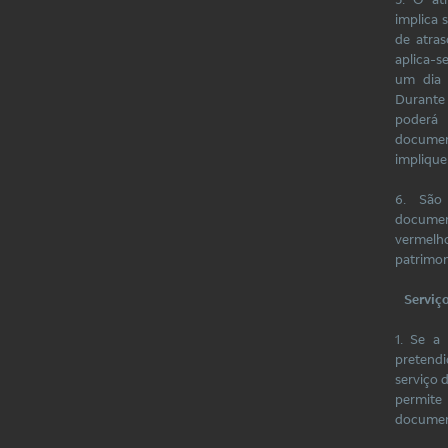
implica 
de atra
aplica-
um dia 
Durante
poderá 
documen
implique
6. São
documen
vermelho
patrimoni
Serviç
1. Se a
pretendi
serviço 
permite
document