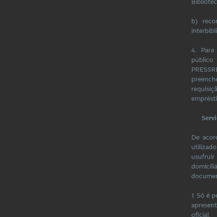
Bibliotec
b) reco
interbibl
4. Para
públi
PRESSRE
preench
requis
emprést
Serv
De acor
utiliza
usufru
domicili
document
1. Só é 
apresent
oficial.