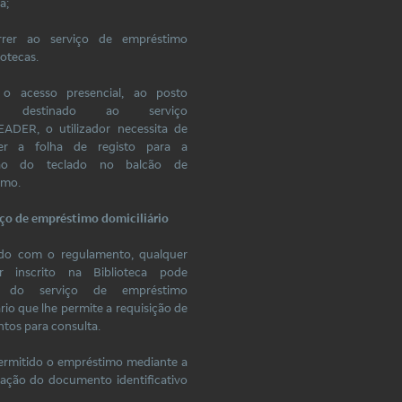
a;
rrer ao serviço de empréstimo
iotecas.
 o acesso presencial, ao posto
co destinado ao serviço
ADER, o utilizador necessita de
er a folha de registo para a
ição do teclado no balcão de
imo.
iço de empréstimo domiciliário
do com o regulamento, qualquer
dor inscrito na Biblioteca pode
ir do serviço de empréstimo
ário que lhe permite a requisição de
os para consulta.
permitido o empréstimo mediante a
ação do documento identificativo