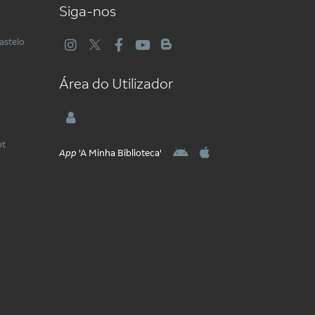
Siga-nos
astelo
Área do Utilizador
pt
App
'A Minha Biblioteca'