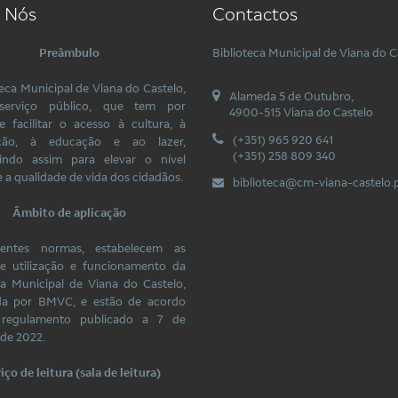
 Nós
Contactos
Preâmbulo
Biblioteca Municipal de Viana do C
teca Municipal de Viana do Castelo,
Alameda 5 de Outubro,
erviço público, que tem por
4900-515 Viana do Castelo
de facilitar o acesso à cultura, à
(+351) 965 920 641
ação, à educação e ao lazer,
(+351) 258 809 340
uindo assim para elevar o nível
e a qualidade de vida dos cidadãos.
biblioteca@cm-viana-castelo.
Âmbito de aplicação
entes normas, estabelecem as
de utilização e funcionamento da
ca Municipal de Viana do Castelo,
da por BMVC, e estão de acordo
regulamento publicado a 7 de
de 2022.
iço de leitura (sala de leitura)