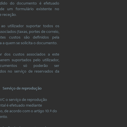
dido do documento é efetuado
 de um formulário existente no
e receção.
 ao utilizador suportar todos os
ssociados (taxas, portes de correio,
Estes custos são definidos pela
ca a quem se solicita o documento.
ar dos custos associados a este
serem suportados pelo utilizador,
cumentos só poderão ser
ados no serviço de reservados da
Serviço de reprodução
VC o serviço de reprodução
tal é efetuado mediante
ão, de acordo com o artigo 10.º do
ento.