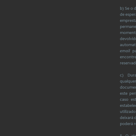
b) Se o 
de esper
emprest
permanec
momen
devol
automa
email
pa
encontre
reservad
c) Dur
qualque
documen
este pe
caso es
estabel
utiliza
deixará d
poderá re
5. O at