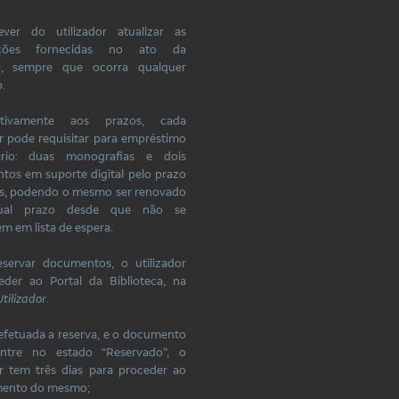
ver do utilizador atualizar as
ações fornecidas no ato da
ão, sempre que ocorra qualquer
.
ativamente aos prazos, cada
or pode requisitar para empréstimo
iário: duas monografias e dois
os em suporte digital pelo prazo
as, podendo o mesmo ser renovado
gual prazo desde que não se
m em lista de espera.
eservar documentos, o utilizador
eder ao Portal da Biblioteca, na
tilizador
.
efetuada a reserva, e o documento
ntre no estado “Reservado”, o
or tem três dias para proceder ao
mento do mesmo;