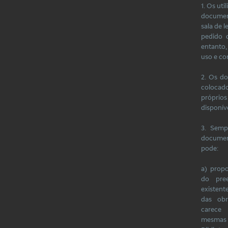
1. Os ut
document
sala de 
pedido 
entanto
uso e c
2. Os d
colocad
própri
disponíve
3. Sem
documen
pode:
a) prop
do pre
existent
das obr
carece
mesmas