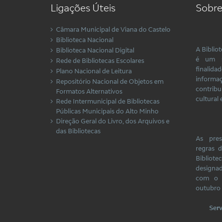
Ligações Úteis
Sobre
Câmara Municipal de Viana do Castelo
Biblioteca Nacional
A Biblio
Biblioteca Nacional Digital
é um s
Rede de Bibliotecas Escolares
finalida
Plano Nacional de Leitura
inform
Repositório Nacional de Objetos em
contrib
Formatos Alternativos
cultural 
Rede Intermunicipal de Bibliotecas
Públicas Municipais do Alto Minho
Direção Geral do Livro, dos Arquivos e
das Bibliotecas
As pres
regras 
Bibliote
designa
com o 
outubro 
Serv