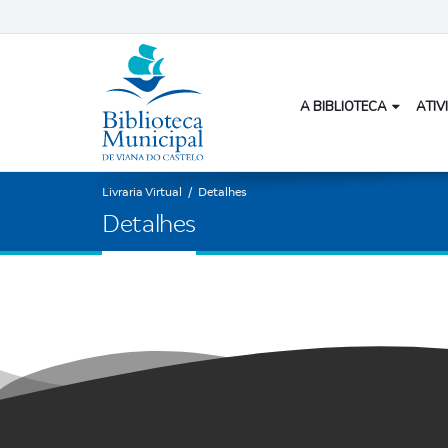
A BIBLIOTECA
ATIV
Livraria Virtual
/
Detalhes
D
e
t
a
l
h
e
s