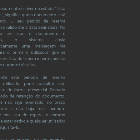
documento estiver no estado “Lista
a”, significa que o documento está
ado. O seu pedido de reserva
e válido até à data assinalada. No
to em que o documento é
vido, o sistema envia
ticamente uma mensagem via
ra o primeiro utilizador que se
 em lista de espera e permanecerá
o durante três dias;
ante este período de reserva
r utilizador pode consultar este
to de forma presencial. Passado
ríodo de retenção do documento,
te não seja levantado, no prazo
ecido e não haja mais nenhum
dor em lista de espera, o mesmo
e estar cativo e qualquer utilizador
quisitá-lo.
raso na entrega de documentos