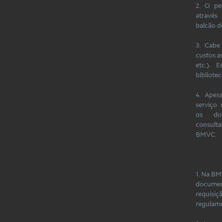
2. O pe
através
balcão d
3. Cabe
custos a
etc.). 
bibliote
4. Apes
serviço 
os do
consult
BMVC.
1. Na BM
documen
requisiç
regulam