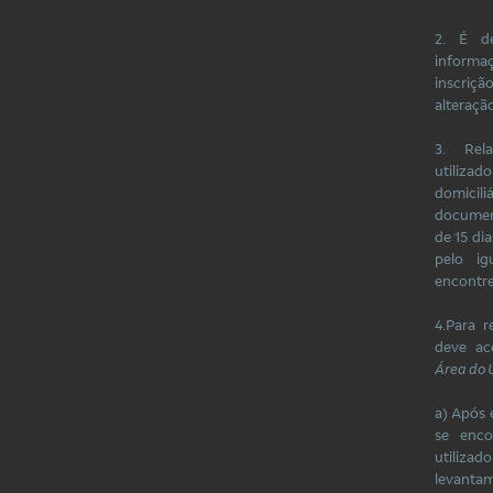
2. É de
inform
inscriç
alteração
3. Rel
utilizad
domicil
document
de 15 di
pelo i
encontre
4.Para r
deve ac
Área do U
a) Após 
se enco
utilizad
levanta