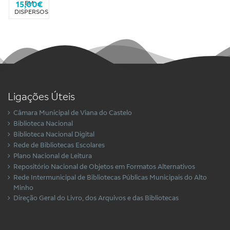
15,00€
EM
DISPERSOS
- I
Ligações Úteis
Câmara Municipal de Viana do Castelo
Biblioteca Nacional
Biblioteca Nacional Digital
Rede de Bibliotecas Escolares
Plano Nacional de Leitura
Repositório Nacional de Objetos em Formatos Alternativos
Rede Intermunicipal de Bibliotecas Públicas Municipais do Alto
Minho
Direção Geral do Livro, dos Arquivos e das Bibliotecas