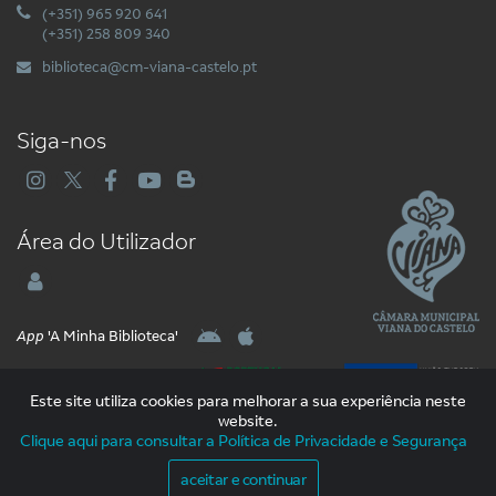
(+351) 965 920 641
(+351) 258 809 340
biblioteca@cm-viana-castelo.pt
Siga-nos
Área do Utilizador
App
'A Minha Biblioteca'
Este site utiliza cookies para melhorar a sua experiência neste
website.
Clique aqui para consultar a Política de Privacidade e Segurança
2026 Libware - Tecnologias de Informação e Documentação. Todos os
Direitos Reservados
aceitar e continuar