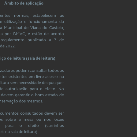
Âmbito de aplicação
entes normas, estabelecem as
de utilização e funcionamento da
ca Municipal de Viana do Castelo,
da por BMVC, e estão de acordo
regulamento publicado a 7 de
de 2022.
iço de leitura (sala de leitura)
ilizadores podem consultar todos os
os existentes em livre acesso na
leitura sem necessidade de qualquer
de autorização para o efeito. No
, devem garantir o bom estado de
onservação dos mesmos.
ocumentos consultados devem ser
os sobre a mesa ou nos locais
os para o efeito (carrinhos
is na sala de leitura).