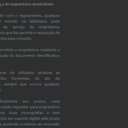
iço de empréstimo domiciliário
do com o regulamento, qualquer
dor inscrito na Biblioteca pode
ir do serviço de empréstimo
ário que lhe permite a requisição de
os para consulta.
permitido o empréstimo mediante a
ação do documento identificativo
ver do utilizador atualizar as
ações fornecidas no ato da
ão, sempre que ocorra qualquer
.
ativamente aos prazos, cada
or pode requisitar para empréstimo
iário: duas monografias e dois
os em suporte digital pelo prazo
as, podendo o mesmo ser renovado