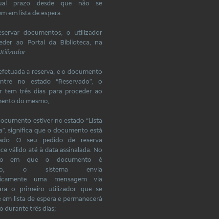
gual prazo desde que não se
m em lista de espera.
eservar documentos, o utilizador
eder ao Portal da Biblioteca, na
tilizador
.
efetuada a reserva, e o documento
ntre no estado “Reservado”, o
or tem três dias para proceder ao
mento do mesmo;
documento estiver no estado “Lista
a”, significa que o documento está
ado. O seu pedido de reserva
e válido até à data assinalada. No
to em que o documento é
vido, o sistema envia
ticamente uma mensagem via
ra o primeiro utilizador que se
 em lista de espera e permanecerá
o durante três dias;