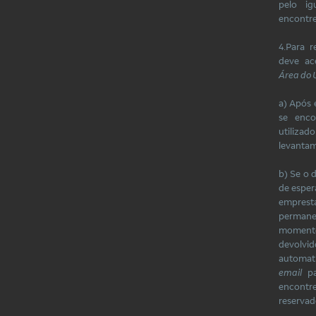
pelo i
encontre
4.Para r
deve ac
Área do U
a) Após 
se enco
utilizad
levanta
b) Se o 
de esper
emprest
permanec
momen
devol
automa
email
pa
encontre
reservad