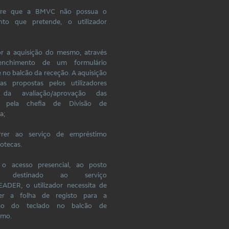
pre que a BMVC não possua o
to que pretende, o utilizador
or a aquisição do mesmo, através
enchimento de um formulário
e no balcão da receção. A aquisição
as propostas pelos utilizadores
 da avaliação/aprovação das
 pela chefia de Divisão de
a;
rrer ao serviço de empréstimo
iotecas.
 o acesso presencial, ao posto
co destinado ao serviço
ADER, o utilizador necessita de
er a folha de registo para a
ição do teclado no balcão de
imo.