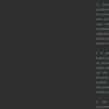
c) Dur
qualque
documen
este pe
caso es
estabel
utiliza
deixará d
poderá re
5. O at
implica 
de atra
aplica-
um dia 
Durante
poderá 
documen
implique
6. São
documen