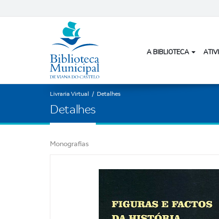
A BIBLIOTECA
ATIV
Livraria Virtual
/
Detalhes
D
e
t
a
l
h
e
s
Monografias