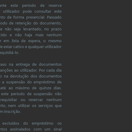
ante este período de reserva
r utilizador pode consultar este
to de forma presencial. Passado
ríodo de retenção do documento,
te não seja levantado, no prazo
ecido e não haja mais nenhum
dor em lista de espera, o mesmo
e estar cativo e qualquer utilizador
quisitá-lo.
raso na entrega de documentos
sanções ao utilizador. Por cada dia
so na devolução dos documentos
se a suspensão do empréstimo de
até ao máximo de quinze dias.
 este período de suspensão não
requisitar ou reservar nenhum
to, nem utilizar os serviços que
m inscrição.
 excluídos do empréstimo os
tos assinalados com um sinal