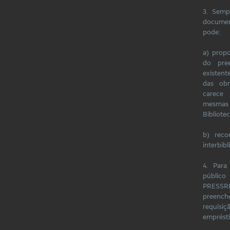
3. Sem
documen
pode:
a) prop
do pre
existent
das obr
carece
mesmas
Bibliotec
b) reco
interbibl
4. Para
públi
PRESSRE
preench
requis
emprést