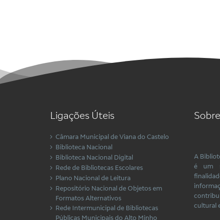
Ligações Úteis
Sobre
Câmara Municipal de Viana do Castelo
Biblioteca Nacional
A Biblio
Biblioteca Nacional Digital
é um s
Rede de Bibliotecas Escolares
finalida
Plano Nacional de Leitura
inform
Repositório Nacional de Objetos em
contrib
Formatos Alternativos
cultural 
Rede Intermunicipal de Bibliotecas
Públicas Municipais do Alto Minho