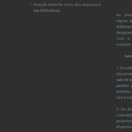
Direção Geral do Livro, dos Arquivos e
das Bibliotecas
As pres
regras 
Bibliote
designa
com o 
outubro 
Serv
1. Os ut
document
sala de 
pedido 
entanto
uso e c
2. Os d
colocad
própri
disponíve