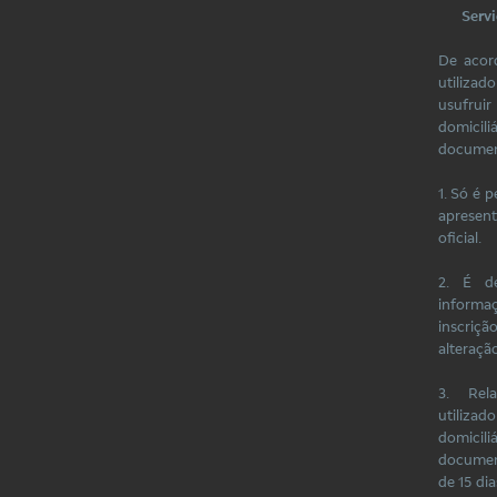
Serv
De acor
utiliza
usufru
domicili
document
1. Só é 
apresent
oficial.
2. É de
inform
inscriç
alteração
3. Rel
utilizad
domicil
document
de 15 di