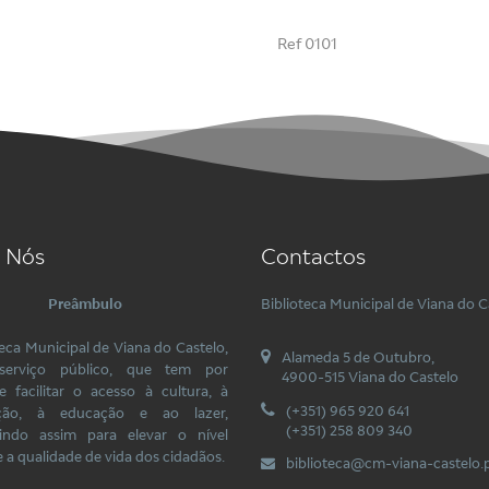
Ref 0101
 Nós
Contactos
Preâmbulo
Biblioteca Municipal de Viana do C
teca Municipal de Viana do Castelo,
Alameda 5 de Outubro,
erviço público, que tem por
4900-515 Viana do Castelo
de facilitar o acesso à cultura, à
(+351) 965 920 641
ação, à educação e ao lazer,
(+351) 258 809 340
uindo assim para elevar o nível
e a qualidade de vida dos cidadãos.
biblioteca@cm-viana-castelo.