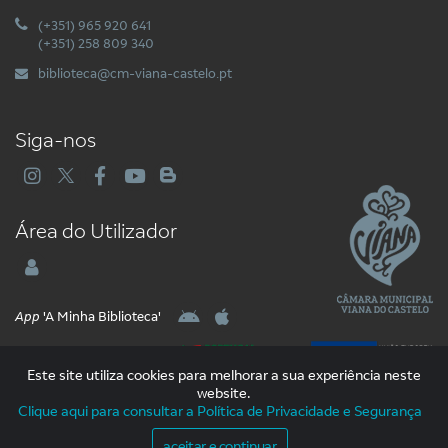
(+351) 965 920 641
(+351) 258 809 340
biblioteca@cm-viana-castelo.pt
Siga-nos
Área do Utilizador
App
'A Minha Biblioteca'
Este site utiliza cookies para melhorar a sua experiência neste
website.
Clique aqui para consultar a Política de Privacidade e Segurança
2026 Libware - Tecnologias de Informação e Documentação. Todos os
Direitos Reservados
aceitar e continuar