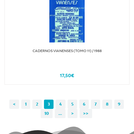
CADERNOS VIANENSES (TOMO 11) / 1988
17,50€
<
1
2
3
4
5
6
7
8
9
10
...
>
>>