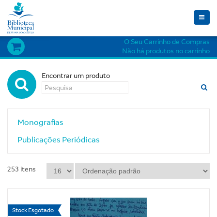
Toggle
naviga
O Seu Carrinho de Compras
Não há produtos no carrinho
Encontrar um produto
Monografias
Publicações Periódicas
253
itens
Stock Esgotado