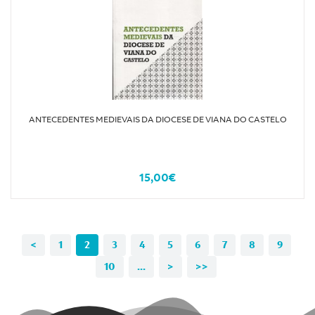
ANTECEDENTES MEDIEVAIS DA DIOCESE DE VIANA DO CASTELO
15,00€
<
1
2
3
4
5
6
7
8
9
10
...
>
>>