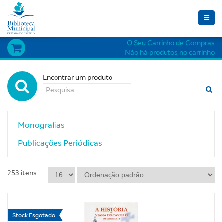
Toggle
naviga
O Seu Carrinho de Compras
Não há produtos no carrinho
Encontrar um produto
Monografias
Publicações Periódicas
253
itens
Stock Esgotado