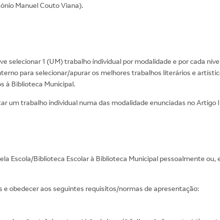
tónio Manuel Couto Viana).
e selecionar 1 (UM) trabalho individual por modalidade e por cada nível 
terno para selecionar/apurar os melhores trabalhos literários e artísti
s à Biblioteca Municipal.
tar um trabalho individual numa das modalidade enunciadas no Artigo II
a Escola/Biblioteca Escolar à Biblioteca Municipal pessoalmente ou, e
tos e obedecer aos seguintes requisitos/normas de apresentação: