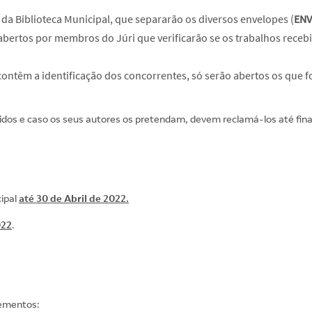
da Biblioteca Municipal, que separarão os diversos envelopes (
ENV
abertos por membros do Júri que verificarão se os trabalhos rece
contêm a identificação dos concorrentes, só serão abertos os que 
vidos e caso os seus autores os pretendam, devem reclamá-los até fin
cipal
até 30 de Abril de 2022.
022
.
elementos: