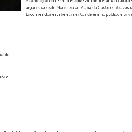
A atribuição do
Prémio Escolar António Manuel Couto 
organizado pelo Município de Viana do Castelo, através d
Escolares dos estabelecimentos de ensino público e priv
idade:
rária;