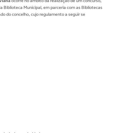
Viana
ocorre no âmbito da realização de um concurso,
a Biblioteca Municipal, em parceria com as Bibliotecas
ado do concelho, cujo regulamento a seguir se