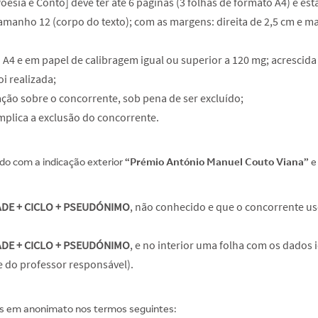
Poesia e Conto] deve ter até 6 páginas (3 folhas de formato A4) e es
manho 12 (corpo do texto); com as margens: direita de 2,5 cm e 
 A4 e em papel de calibragem igual ou superior a 120 mg; acrescida
i realizada;
ão sobre o concorrente, sob pena de ser excluído;
plica a exclusão do concorrente.
o com a indicação exterior
“Prémio António Manuel Couto Viana”
e
ADE + CICLO + PSEUDÓNIMO
, não conhecido e que o concorrente use 
ADE + CICLO + PSEUDÓNIMO
, e no interior uma folha com os dados
 do professor responsável).
s em anonimato nos termos seguintes: