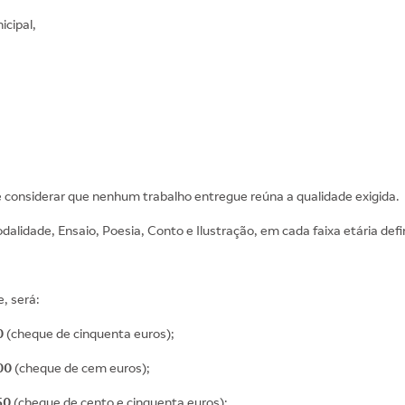
cipal,
se considerar que nenhum trabalho entregue reúna a qualidade exigida.
lidade, Ensaio, Poesia, Conto e Ilustração, em cada faixa etária defini
, será:
0
(cheque de cinquenta euros);
00
(cheque de cem euros);
50
(cheque de cento e cinquenta euros);