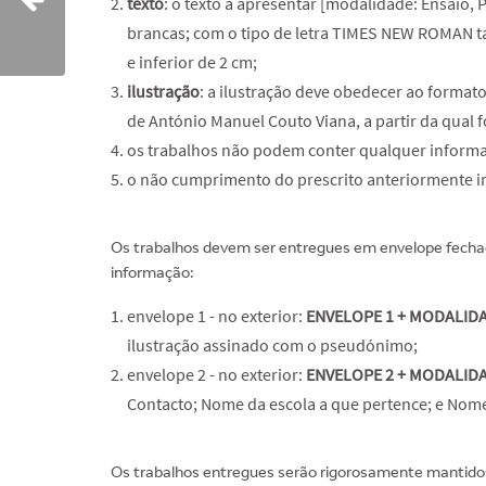
texto
: o texto a apresentar [modalidade: Ensaio, 
brancas; com o tipo de letra TIMES NEW ROMAN ta
e inferior de 2 cm;
ilustração
: a ilustração deve obedecer ao formato
de António Manuel Couto Viana, a partir da qual fo
os trabalhos não podem conter qualquer informaç
o não cumprimento do prescrito anteriormente im
Os trabalhos devem ser entregues em envelope fechad
informação:
envelope 1 - no exterior:
ENVELOPE 1 + MODALID
ilustração assinado com o pseudónimo;
envelope 2 - no exterior:
ENVELOPE 2 + MODALID
Contacto; Nome da escola a que pertence; e Nome
Os trabalhos entregues serão rigorosamente mantido